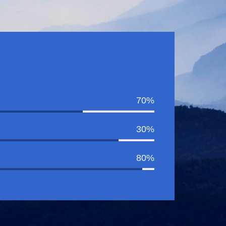
70%
30%
80%