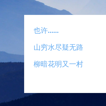
也许……
山穷水尽疑无路
柳暗花明又一村