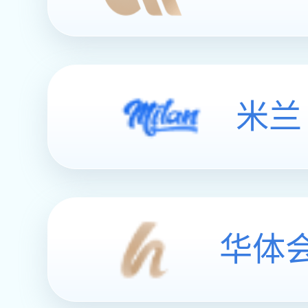
米兰
华体会