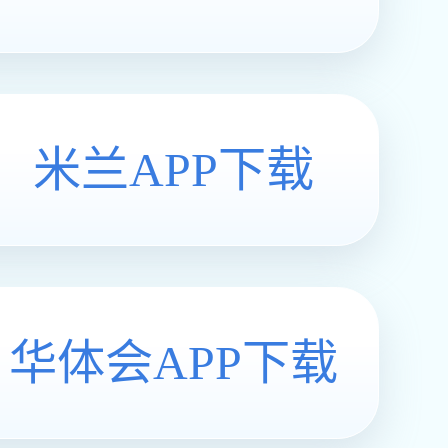
米兰APP下载
华体会APP下载