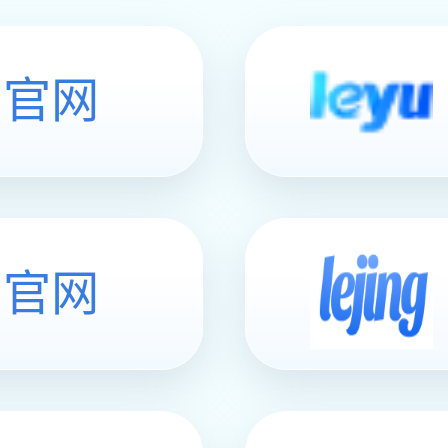
 官网
 官网