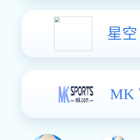
星空
MK