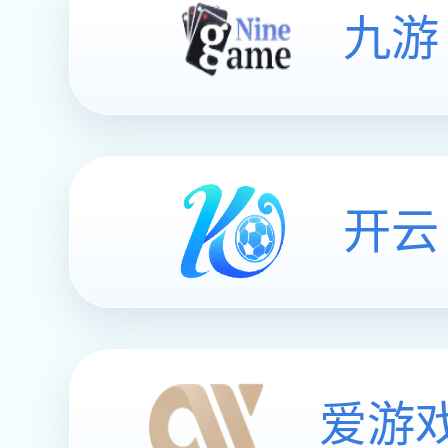
九游
开云
爱游戏