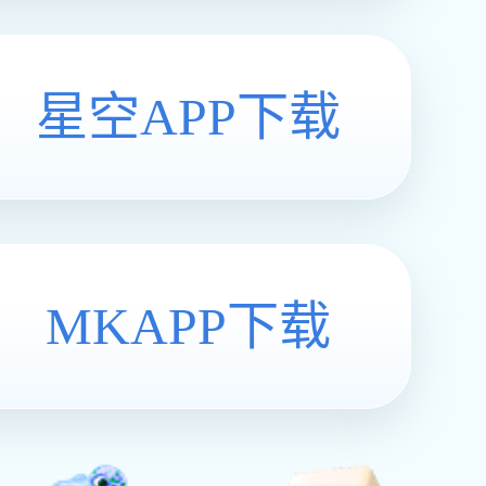
星空APP下载
MKAPP下载