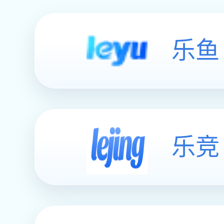
乐鱼
乐竞