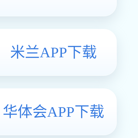
米兰APP下载
华体会APP下载