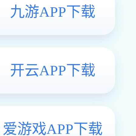
九游APP下载
开云APP下载
爱游戏APP下载