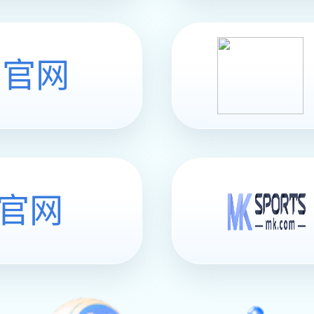
 官网
 官网