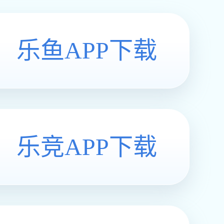
乐鱼APP下载
乐竞APP下载