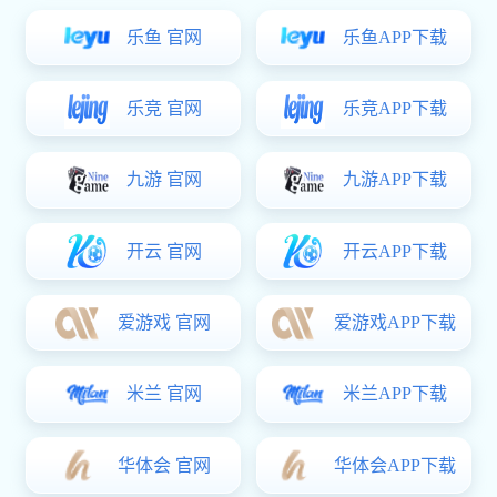
乐鱼 官网
乐鱼APP下载
乐竞 官网
乐竞APP下载
九游 官网
九游APP下载
开云 官网
开云APP下载
爱游戏 官网
爱游戏APP下载
米兰 官网
米兰APP下载
华体会 官网
华体会APP下载