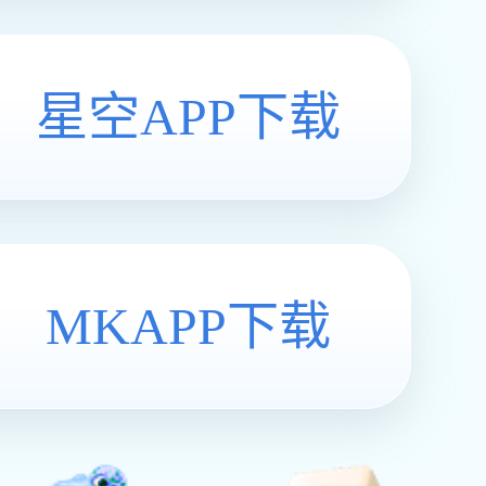
星空APP下载
MKAPP下载