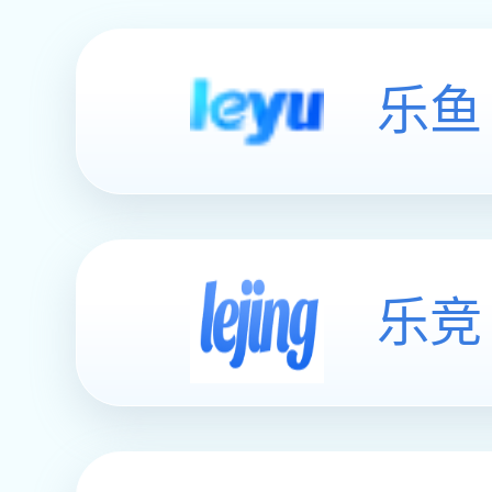
乐鱼
乐竞