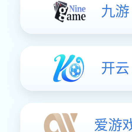
九游
开云
爱游戏