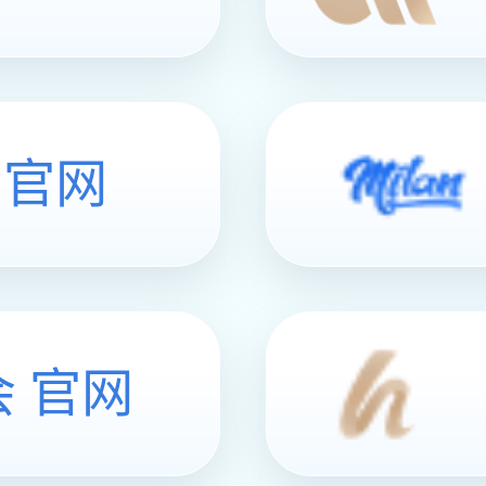
 官网
 官网