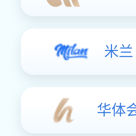
米兰
华体会