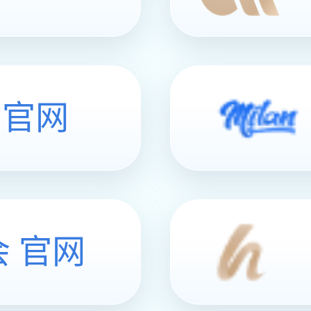
 官网
 官网