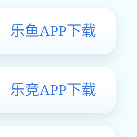
乐鱼APP下载
乐竞APP下载