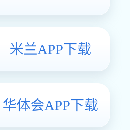
米兰APP下载
华体会APP下载