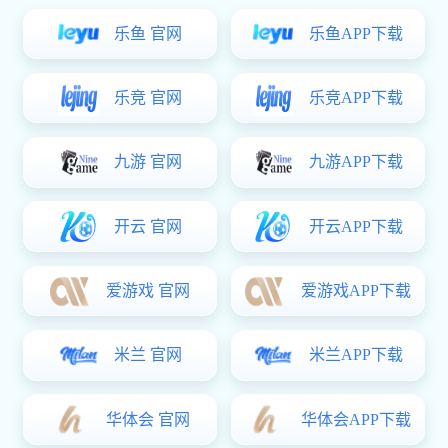
乐鱼 官网
乐鱼APP下载
乐竞 官网
乐竞APP下载
九游 官网
九游APP下载
开云 官网
开云APP下载
爱游戏 官网
爱游戏APP下载
米兰 官网
米兰APP下载
华体会 官网
华体会APP下载