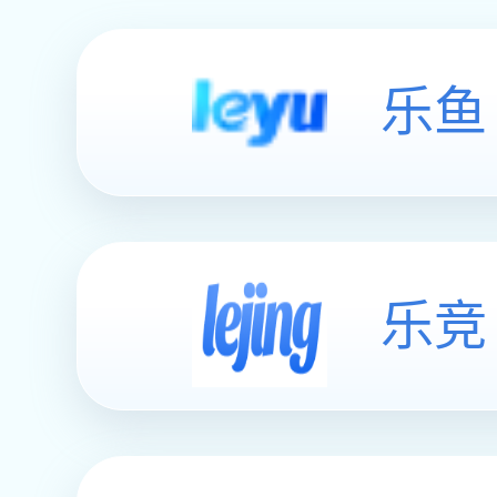
乐鱼
乐竞