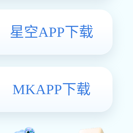
星空APP下载
MKAPP下载