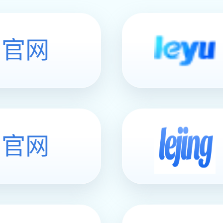
 官网
 官网