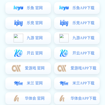
乐鱼 官网
乐鱼APP下载
乐竞 官网
乐竞APP下载
九游 官网
九游APP下载
开云 官网
开云APP下载
爱游戏 官网
爱游戏APP下载
米兰 官网
米兰APP下载
华体会 官网
华体会APP下载