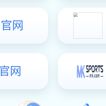
 官网
 官网