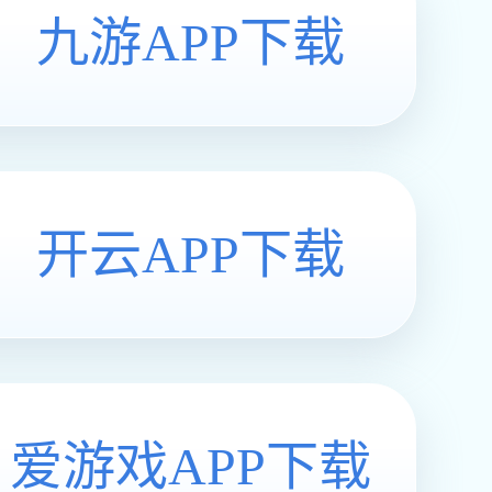
九游APP下载
开云APP下载
爱游戏APP下载