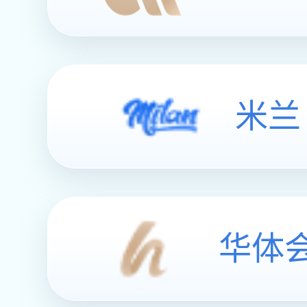
米兰
华体会