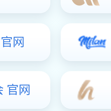
 官网
 官网