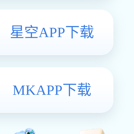
星空APP下载
MKAPP下载