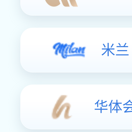
米兰
华体会