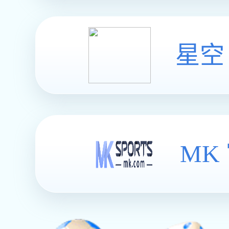
星空
MK