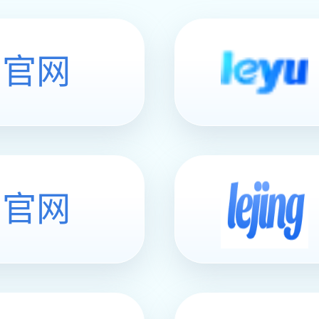
 官网
 官网