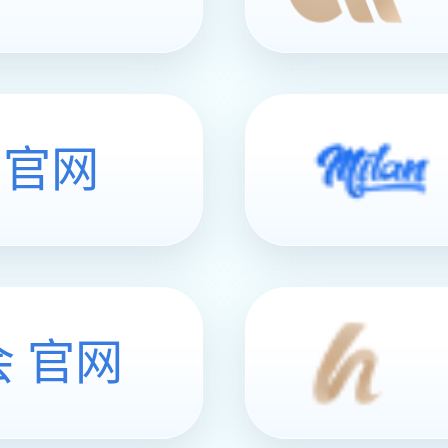
 官网
 官网