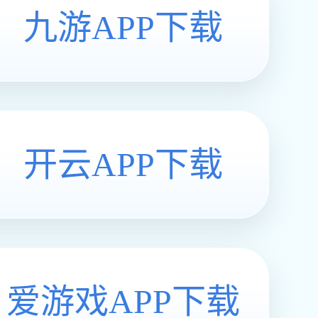
九游APP下载
开云APP下载
爱游戏APP下载