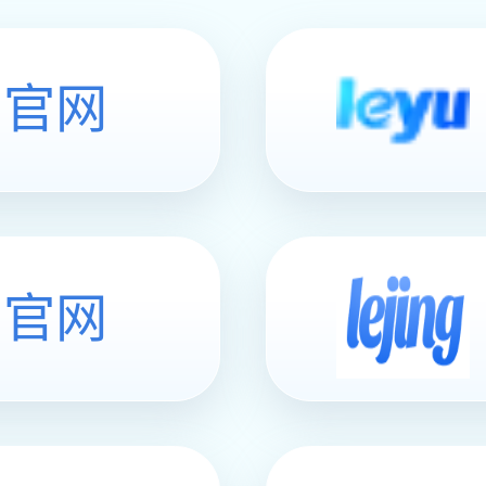
 官网
 官网