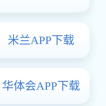
米兰APP下载
华体会APP下载