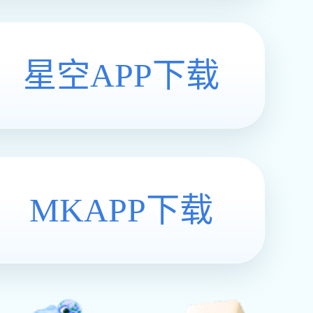
星空APP下载
MKAPP下载