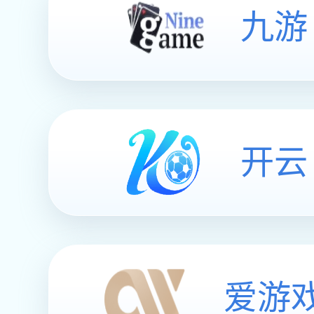
九游
开云
爱游戏