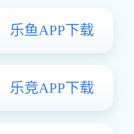
乐鱼APP下载
乐竞APP下载