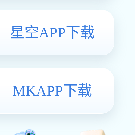
星空APP下载
MKAPP下载