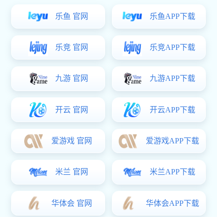
乐鱼 官网
乐鱼APP下载
乐竞 官网
乐竞APP下载
九游 官网
九游APP下载
开云 官网
开云APP下载
爱游戏 官网
爱游戏APP下载
米兰 官网
米兰APP下载
华体会 官网
华体会APP下载