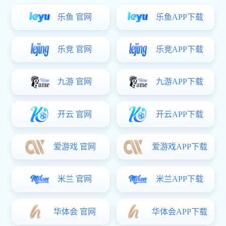
乐鱼 官网
乐鱼APP下载
乐竞 官网
乐竞APP下载
九游 官网
九游APP下载
开云 官网
开云APP下载
爱游戏 官网
爱游戏APP下载
米兰 官网
米兰APP下载
华体会 官网
华体会APP下载