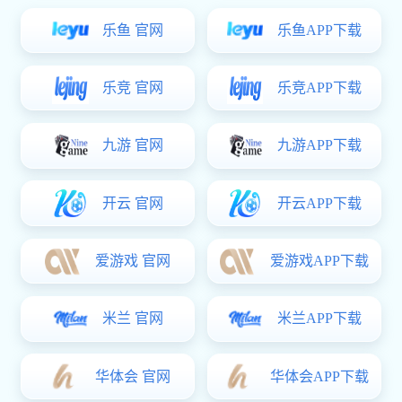
乐鱼 官网
乐鱼APP下载
乐竞 官网
乐竞APP下载
九游 官网
九游APP下载
开云 官网
开云APP下载
爱游戏 官网
爱游戏APP下载
米兰 官网
米兰APP下载
华体会 官网
华体会APP下载