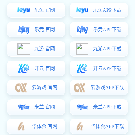
乐鱼 官网
乐鱼APP下载
乐竞 官网
乐竞APP下载
九游 官网
九游APP下载
开云 官网
开云APP下载
爱游戏 官网
爱游戏APP下载
米兰 官网
米兰APP下载
华体会 官网
华体会APP下载