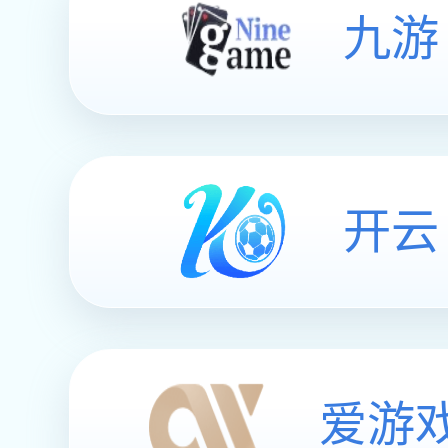
九游
开云
爱游戏