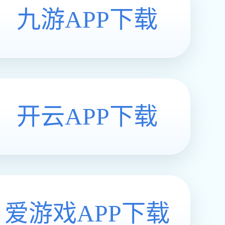
九游APP下载
开云APP下载
爱游戏APP下载