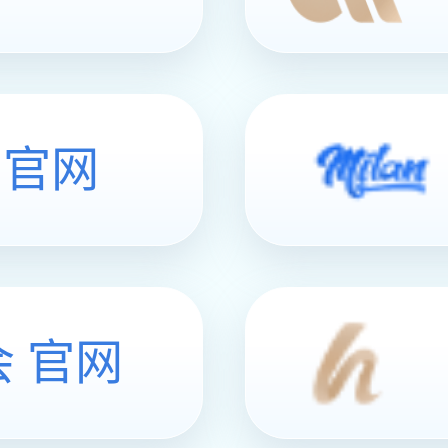
 官网
 官网