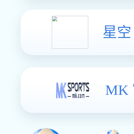
星空
MK