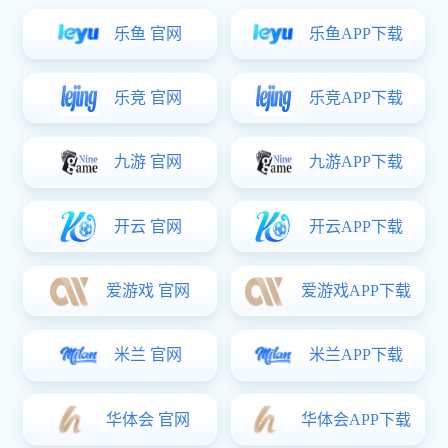
乐鱼 官网
乐鱼APP下载
乐竞 官网
乐竞APP下载
九游 官网
九游APP下载
开云 官网
开云APP下载
爱游戏 官网
爱游戏APP下载
米兰 官网
米兰APP下载
华体会 官网
华体会APP下载