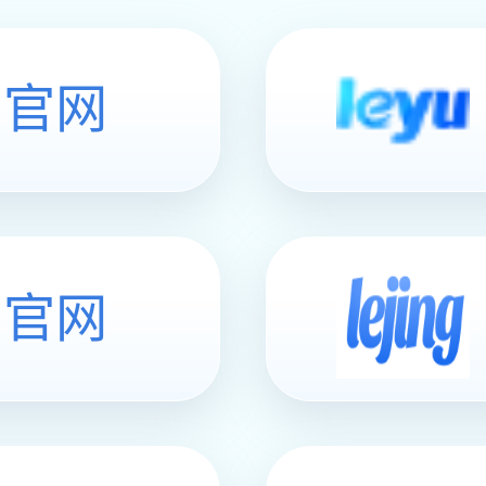
 官网
 官网