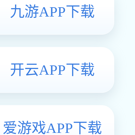
九游APP下载
开云APP下载
爱游戏APP下载