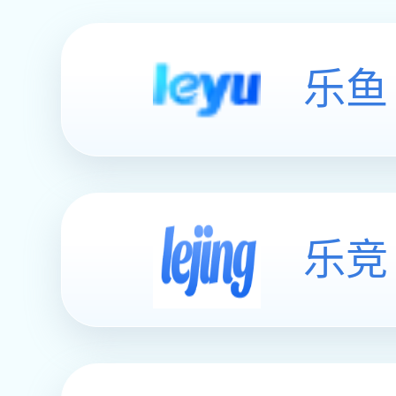
乐鱼
乐竞