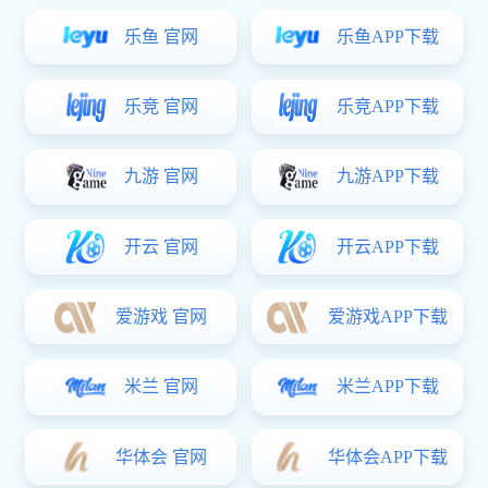
乐鱼 官网
乐鱼APP下载
乐竞 官网
乐竞APP下载
九游 官网
九游APP下载
开云 官网
开云APP下载
爱游戏 官网
爱游戏APP下载
米兰 官网
米兰APP下载
华体会 官网
华体会APP下载