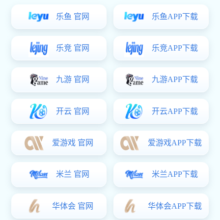
乐鱼 官网
乐鱼APP下载
乐竞 官网
乐竞APP下载
九游 官网
九游APP下载
开云 官网
开云APP下载
爱游戏 官网
爱游戏APP下载
米兰 官网
米兰APP下载
华体会 官网
华体会APP下载