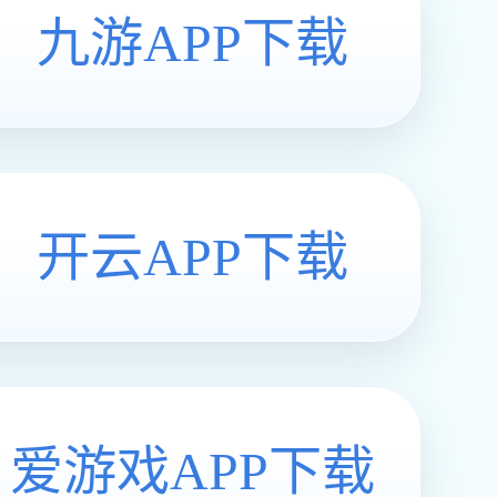
九游APP下载
开云APP下载
爱游戏APP下载