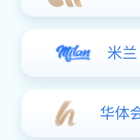
米兰
华体会