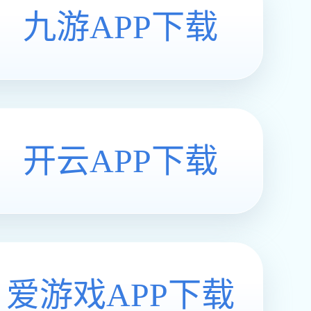
九游APP下载
开云APP下载
爱游戏APP下载