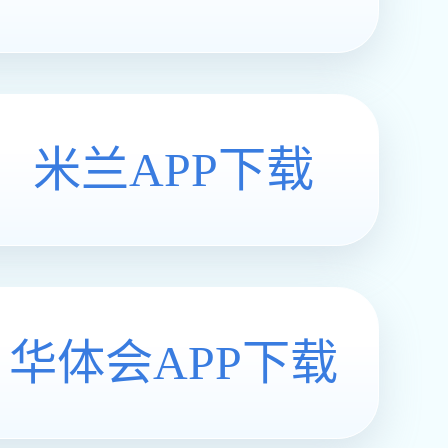
米兰APP下载
华体会APP下载