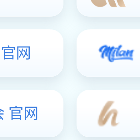
 官网
 官网