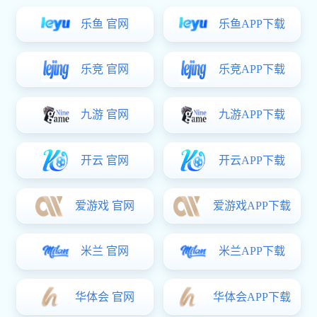
乐鱼 官网
乐鱼APP下载
乐竞 官网
乐竞APP下载
九游 官网
九游APP下载
开云 官网
开云APP下载
爱游戏 官网
爱游戏APP下载
米兰 官网
米兰APP下载
华体会 官网
华体会APP下载