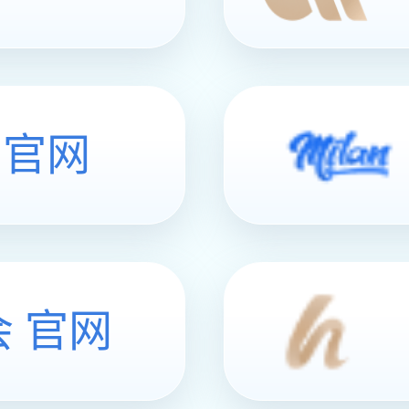
 官网
 官网