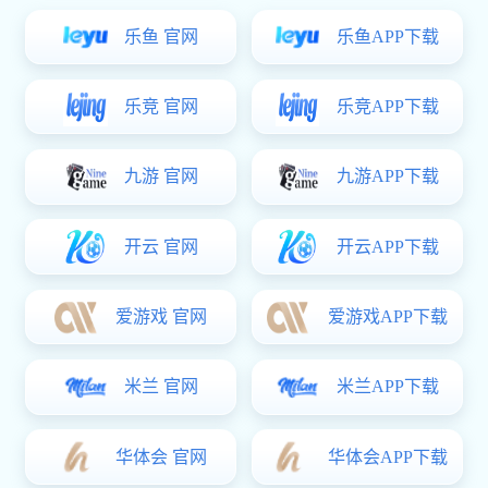
乐鱼 官网
乐鱼APP下载
乐竞 官网
乐竞APP下载
九游 官网
九游APP下载
开云 官网
开云APP下载
爱游戏 官网
爱游戏APP下载
米兰 官网
米兰APP下载
华体会 官网
华体会APP下载