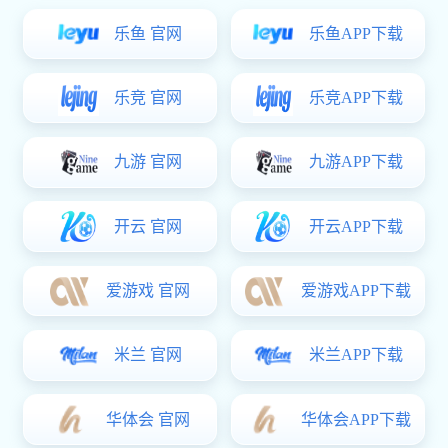
乐鱼 官网
乐鱼APP下载
乐竞 官网
乐竞APP下载
九游 官网
九游APP下载
开云 官网
开云APP下载
爱游戏 官网
爱游戏APP下载
米兰 官网
米兰APP下载
华体会 官网
华体会APP下载