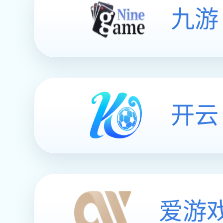
九游
开云
爱游戏