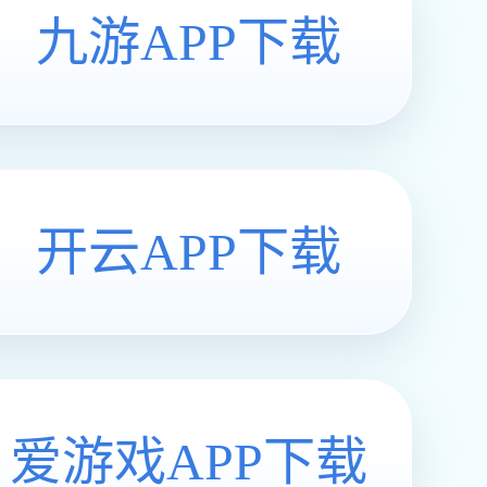
九游APP下载
开云APP下载
爱游戏APP下载