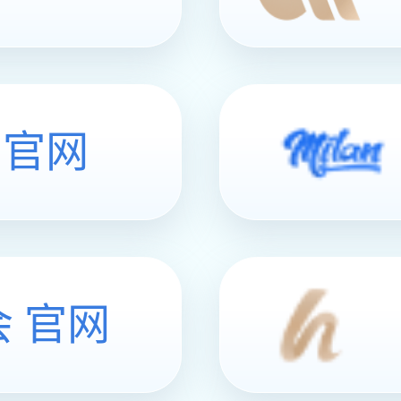
 官网
 官网