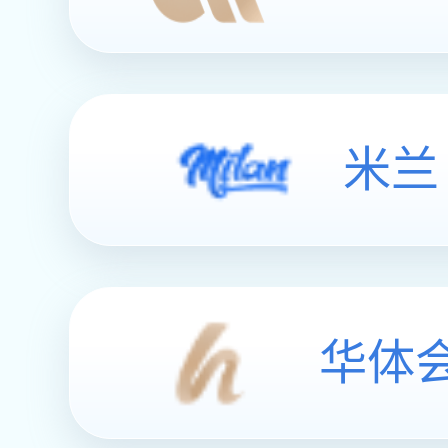
米兰
华体会