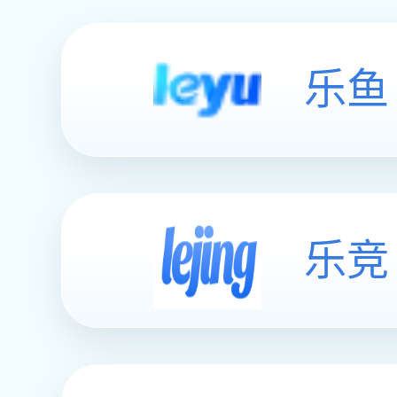
乐鱼
乐竞