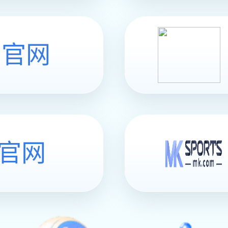
 官网
 官网