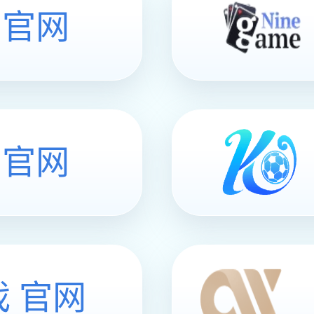
 官网
 官网
 官网