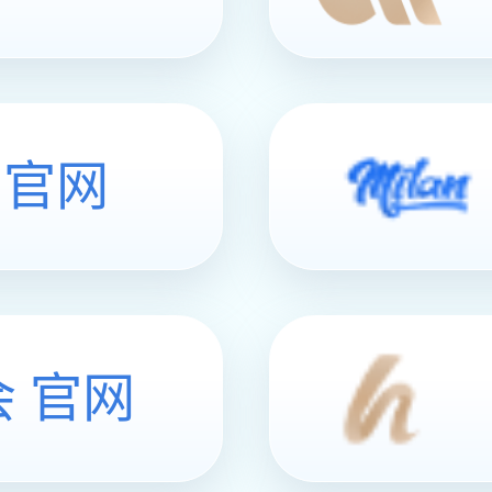
 官网
 官网