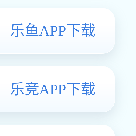
乐鱼APP下载
乐竞APP下载