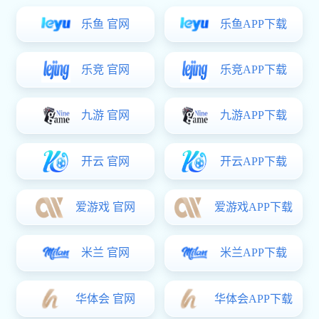
乐鱼 官网
乐鱼APP下载
乐竞 官网
乐竞APP下载
九游 官网
九游APP下载
开云 官网
开云APP下载
爱游戏 官网
爱游戏APP下载
米兰 官网
米兰APP下载
华体会 官网
华体会APP下载