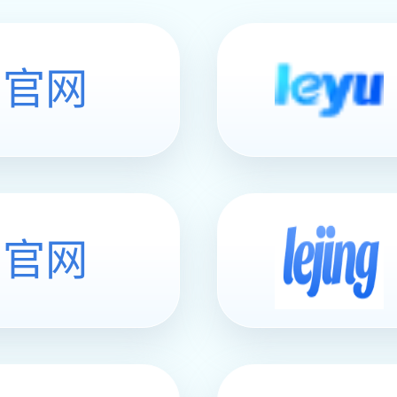
 官网
 官网