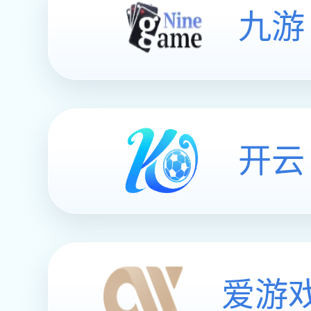
九游
开云
爱游戏