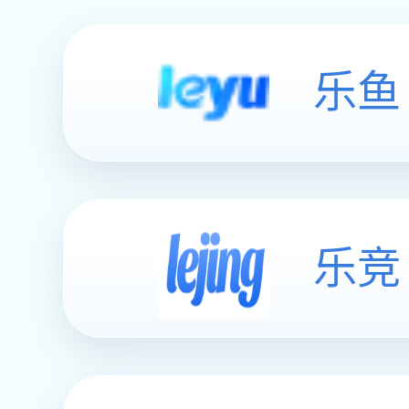
乐鱼
乐竞