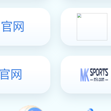
 官网
 官网