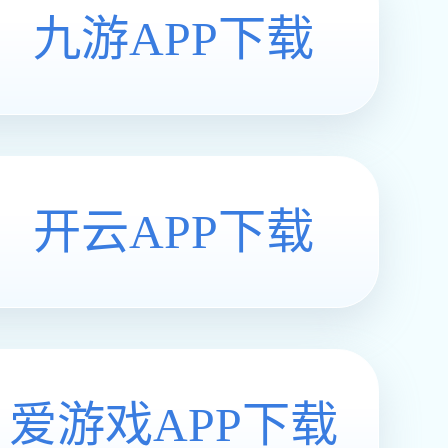
九游APP下载
开云APP下载
爱游戏APP下载