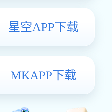
星空APP下载
MKAPP下载