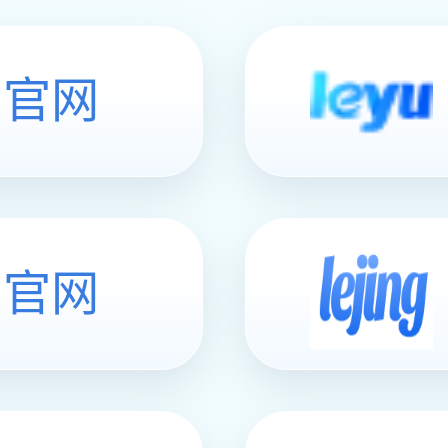
 官网
 官网