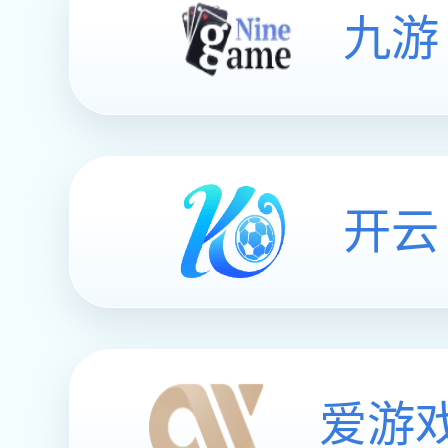
九游
开云
爱游戏