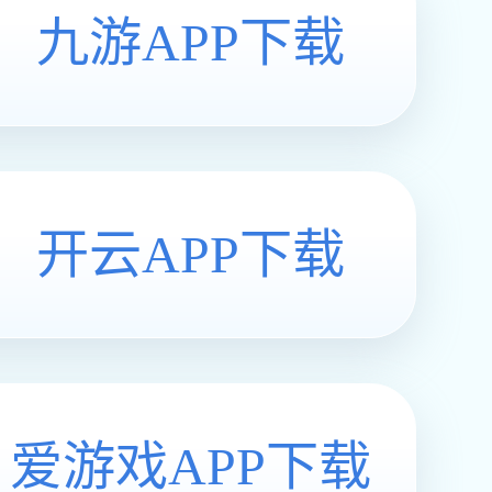
九游APP下载
开云APP下载
爱游戏APP下载