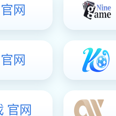
 官网
 官网
 官网