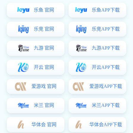
乐鱼 官网
乐鱼APP下载
乐竞 官网
乐竞APP下载
九游 官网
九游APP下载
开云 官网
开云APP下载
爱游戏 官网
爱游戏APP下载
米兰 官网
米兰APP下载
华体会 官网
华体会APP下载