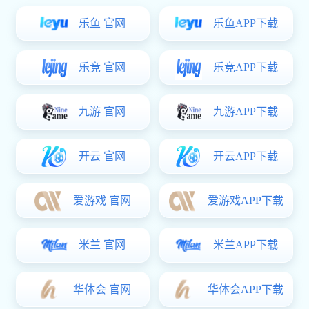
乐鱼 官网
乐鱼APP下载
乐竞 官网
乐竞APP下载
九游 官网
九游APP下载
开云 官网
开云APP下载
爱游戏 官网
爱游戏APP下载
米兰 官网
米兰APP下载
华体会 官网
华体会APP下载