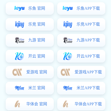
乐鱼 官网
乐鱼APP下载
乐竞 官网
乐竞APP下载
九游 官网
九游APP下载
开云 官网
开云APP下载
爱游戏 官网
爱游戏APP下载
米兰 官网
米兰APP下载
华体会 官网
华体会APP下载