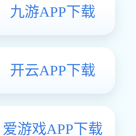
九游APP下载
开云APP下载
爱游戏APP下载