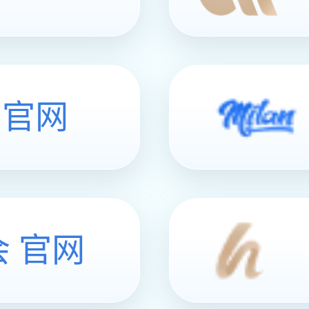
 官网
 官网