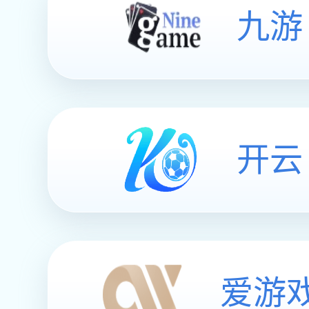
九游
开云
爱游戏